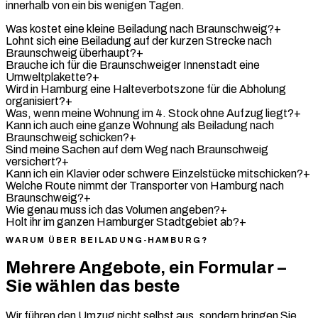
innerhalb von ein bis wenigen Tagen.
Was kostet eine kleine Beiladung nach Braunschweig?
+
Lohnt sich eine Beiladung auf der kurzen Strecke nach
Braunschweig überhaupt?
+
Brauche ich für die Braunschweiger Innenstadt eine
Umweltplakette?
+
Wird in Hamburg eine Halteverbotszone für die Abholung
organisiert?
+
Was, wenn meine Wohnung im 4. Stock ohne Aufzug liegt?
+
Kann ich auch eine ganze Wohnung als Beiladung nach
Braunschweig schicken?
+
Sind meine Sachen auf dem Weg nach Braunschweig
versichert?
+
Kann ich ein Klavier oder schwere Einzelstücke mitschicken?
+
Welche Route nimmt der Transporter von Hamburg nach
Braunschweig?
+
Wie genau muss ich das Volumen angeben?
+
Holt ihr im ganzen Hamburger Stadtgebiet ab?
+
WARUM ÜBER BEILADUNG-HAMBURG?
Mehrere Angebote, ein Formular –
Sie wählen das beste
Wir führen den Umzug nicht selbst aus, sondern bringen Sie