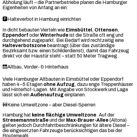
Abholung läuft – die Partnerbetriebe planen die Hamburger
Eigenheiten von Anfang an ein:
🅿️
Halteverbot in Hamburg einrichten
In dicht bebauten Vierteln wie
Eimsbüttel
,
Ottensen
,
Eppendorf
oder
Winterhude
ist die Straße oft eng und
durchgehend zugeparkt. Bei Bedarf wird rechtzeitig eine
Halteverbotszone
beantragt (über das zuständige
Bezirksamt bzw. einen Schilderdienst), damit das Fahrzeug
direkt vor der Haustür steht – statt 50 Meter Tragweg.
🛗
Altbau, Vorder- & Hinterhaus
Viele Hamburger Altbauten in Eimsbüttel oder Eppendorf
haben 4–5 Etagen
ohne Aufzug
, dazu enge Treppenhäuser
und Hinterhof-Lagen. Mit Angabe von Stockwerk und Lage
lässt sich ein
Außenaufzug
einplanen.
🚧
Keine Umweltzone – aber Diesel-Sperren
Hamburg hat
keine flächige Umweltzone
. Auf der
Stresemannstraße
und der
Max-Brauer-Allee
(Altona)
gelten jedoch Durchfahrtbeschränkungen für ältere Diesel –
die eingesetzten Fahrzeuge berücksichtigen das bei der
Routenwahl.