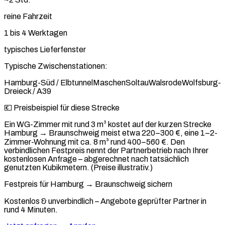
reine Fahrzeit
1 bis 4 Werktagen
typisches Lieferfenster
Typische Zwischenstationen:
Hamburg-Süd / Elbtunnel
Maschen
Soltau
Walsrode
Wolfsburg-
Dreieck / A39
💶 Preisbeispiel für diese Strecke
Ein WG-Zimmer mit rund 3 m³ kostet auf der kurzen Strecke
Hamburg → Braunschweig meist etwa 220–300 €, eine 1–2-
Zimmer-Wohnung mit ca. 8 m³ rund 400–560 €. Den
verbindlichen Festpreis nennt der Partnerbetrieb nach Ihrer
kostenlosen Anfrage – abgerechnet nach tatsächlich
genutzten Kubikmetern. (Preise illustrativ.)
Festpreis für Hamburg → Braunschweig sichern
Kostenlos & unverbindlich – Angebote geprüfter Partner in
rund 4 Minuten.