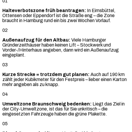
01
Halteverbotszone früh beantragen:
In Eimsbüttel,
Ottensen oder Eppendorf ist die Straße eng – die Zone
braucht in Hamburg rund ein bis zwei Wochen Vorlauf.
02
Außenaufzug für den Altbau:
Viele Hamburger
Gründerzeithäuser haben keinen Lift – Stockwerk und
Vorder-/Hinterhaus angeben, dann wird ein Außenaufzug
eingeplant.
03
Kurze Strecke = trotzdem gut planen:
Auch auf 190 km
zählt jeder Kubikmeter für den Festpreis – lieber einen Karton
mehr angeben als zu knapp.
04
Umweltzone Braunschweig bedenken:
Liegt das Ziel in
der City-Umweltzone, ist das für Sie unkritisch – die
eingesetzten Fahrzeuge haben die grüne Plakette.
05