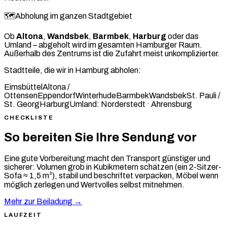
🗺️
Abholung im ganzen Stadtgebiet
Ob
Altona
,
Wandsbek
,
Barmbek
,
Harburg
oder das
Umland – abgeholt wird im gesamten Hamburger Raum.
Außerhalb des Zentrums ist die Zufahrt meist unkomplizierter.
Stadtteile, die wir in Hamburg abholen:
Eimsbüttel
Altona /
Ottensen
Eppendorf
Winterhude
Barmbek
Wandsbek
St. Pauli /
St. Georg
Harburg
Umland: Norderstedt · Ahrensburg
CHECKLISTE
So bereiten Sie Ihre Sendung vor
Eine gute Vorbereitung macht den Transport günstiger und
sicherer: Volumen grob in Kubikmetern schätzen (ein 2-Sitzer-
Sofa ≈ 1,5 m³), stabil und beschriftet verpacken, Möbel wenn
möglich zerlegen und Wertvolles selbst mitnehmen.
Mehr zur Beiladung →
LAUFZEIT