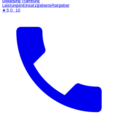
Beiladung
·Hamburg
Leistungen
Einsatzgebiete
Ratgeber
★
5,0
· 10