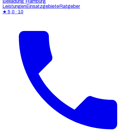
Beiladung
·Hamburg
Leistungen
Einsatzgebiete
Ratgeber
★
5,0
· 10