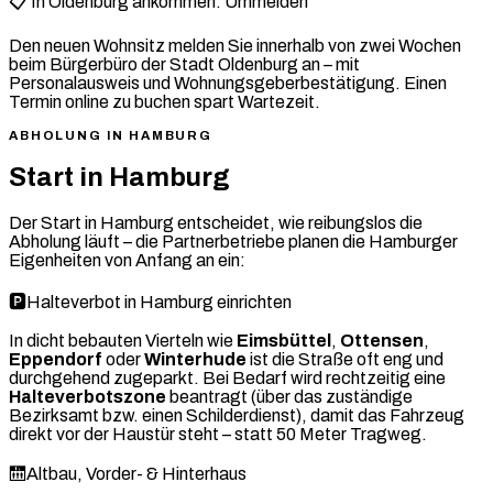
📋 In Oldenburg ankommen: Ummelden
Den neuen Wohnsitz melden Sie innerhalb von zwei Wochen
beim Bürgerbüro der Stadt Oldenburg an – mit
Personalausweis und Wohnungsgeberbestätigung. Einen
Termin online zu buchen spart Wartezeit.
ABHOLUNG IN HAMBURG
Start in Hamburg
Der Start in Hamburg entscheidet, wie reibungslos die
Abholung läuft – die Partnerbetriebe planen die Hamburger
Eigenheiten von Anfang an ein:
🅿️
Halteverbot in Hamburg einrichten
In dicht bebauten Vierteln wie
Eimsbüttel
,
Ottensen
,
Eppendorf
oder
Winterhude
ist die Straße oft eng und
durchgehend zugeparkt. Bei Bedarf wird rechtzeitig eine
Halteverbotszone
beantragt (über das zuständige
Bezirksamt bzw. einen Schilderdienst), damit das Fahrzeug
direkt vor der Haustür steht – statt 50 Meter Tragweg.
🛗
Altbau, Vorder- & Hinterhaus