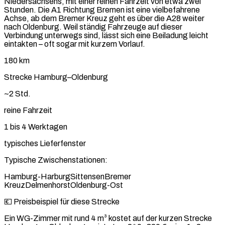
Niedersachsens, mit einer reinen Fahrzeit von etwa zwei
Stunden. Die A1 Richtung Bremen ist eine vielbefahrene
Achse, ab dem Bremer Kreuz geht es über die A28 weiter
nach Oldenburg. Weil ständig Fahrzeuge auf dieser
Verbindung unterwegs sind, lässt sich eine Beiladung leicht
eintakten – oft sogar mit kurzem Vorlauf.
180 km
Strecke Hamburg–Oldenburg
~2 Std.
reine Fahrzeit
1 bis 4 Werktagen
typisches Lieferfenster
Typische Zwischenstationen:
Hamburg-Harburg
Sittensen
Bremer
Kreuz
Delmenhorst
Oldenburg-Ost
💶 Preisbeispiel für diese Strecke
Ein WG-Zimmer mit rund 4 m³ kostet auf der kurzen Strecke