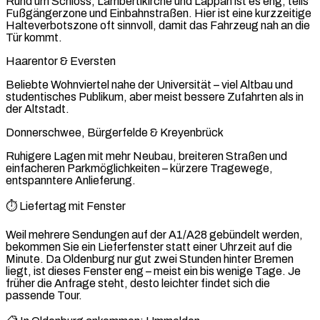
Rund um Schloss, Lambertikirche und Lappan ist es eng, teils
Fußgängerzone und Einbahnstraßen. Hier ist eine kurzzeitige
Halteverbotszone oft sinnvoll, damit das Fahrzeug nah an die
Tür kommt.
Haarentor & Eversten
Beliebte Wohnviertel nahe der Universität – viel Altbau und
studentisches Publikum, aber meist bessere Zufahrten als in
der Altstadt.
Donnerschwee, Bürgerfelde & Kreyenbrück
Ruhigere Lagen mit mehr Neubau, breiteren Straßen und
einfacheren Parkmöglichkeiten – kürzere Tragewege,
entspanntere Anlieferung.
⏱️ Liefertag mit Fenster
Weil mehrere Sendungen auf der A1/A28 gebündelt werden,
bekommen Sie ein Lieferfenster statt einer Uhrzeit auf die
Minute. Da Oldenburg nur gut zwei Stunden hinter Bremen
liegt, ist dieses Fenster eng – meist ein bis wenige Tage. Je
früher die Anfrage steht, desto leichter findet sich die
passende Tour.