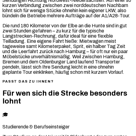
Sendungen Richtung Nordwest-Niedersachsen. Auf einer so
kurzen Verbindung zwischen zwei norddeutschen Nachbarn
lohnt sich für wenige Stücke ohnehin kein eigener LKW, also
bündeln die Betriebe mehrere Aufträge auf der A1/A28-Tour.
Die rund 180 Kilometer von der Elbe an die Hunte sind in gut
zwei Stunden gefahren – zu kurz für die typische
Langstrecken-Rechnung, dafür ideal für eine flexible
Teilladung. Eine eigene Fahrt hieße: Mietwagen meist
tageweise samt Kilometerpaket, Sprit, ein halber Tag Zeit
und die Leerfahrt zurück nach Hamburg – für oft nur ein paar
Möbelstücke unverhältnismäßig. Weil zwischen Hamburg,
Bremen und dem Oldenburger Land laufend Transporter
pendeln, lässt sich Ihre Sendung leicht in eine ohnehin
geplante Tour einklinken, häufig schon mit kurzem Vorlauf.
PASST DAS ZU IHNEN?
Für wen sich die Strecke besonders
lohnt
🎓
Studierende & Berufseinsteiger