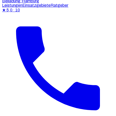
Beiladung
·Hamburg
Leistungen
Einsatzgebiete
Ratgeber
★
5,0
· 10