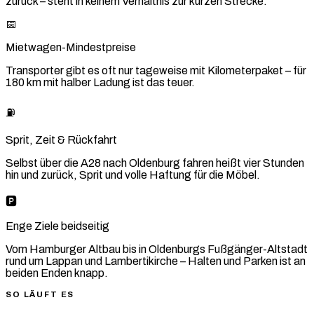
zurück – steht in keinem Verhältnis zur kurzen Strecke.
📅
Mietwagen-Mindestpreise
Transporter gibt es oft nur tageweise mit Kilometerpaket – für
180 km mit halber Ladung ist das teuer.
⛽
Sprit, Zeit & Rückfahrt
Selbst über die A28 nach Oldenburg fahren heißt vier Stunden
hin und zurück, Sprit und volle Haftung für die Möbel.
🅿️
Enge Ziele beidseitig
Vom Hamburger Altbau bis in Oldenburgs Fußgänger-Altstadt
rund um Lappan und Lambertikirche – Halten und Parken ist an
beiden Enden knapp.
SO LÄUFT ES