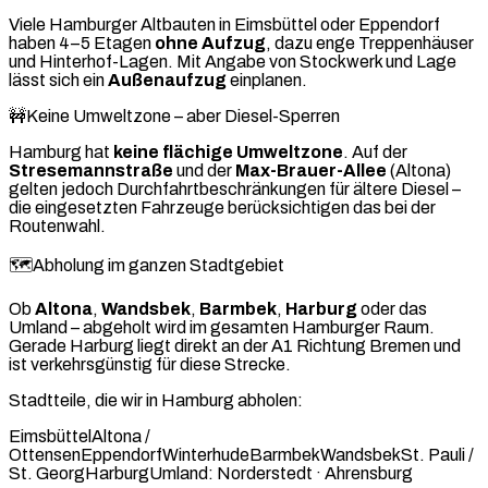
Viele Hamburger Altbauten in Eimsbüttel oder Eppendorf
haben 4–5 Etagen
ohne Aufzug
, dazu enge Treppenhäuser
und Hinterhof-Lagen. Mit Angabe von Stockwerk und Lage
lässt sich ein
Außenaufzug
einplanen.
🚧
Keine Umweltzone – aber Diesel-Sperren
Hamburg hat
keine flächige Umweltzone
. Auf der
Stresemannstraße
und der
Max-Brauer-Allee
(Altona)
gelten jedoch Durchfahrtbeschränkungen für ältere Diesel –
die eingesetzten Fahrzeuge berücksichtigen das bei der
Routenwahl.
🗺️
Abholung im ganzen Stadtgebiet
Ob
Altona
,
Wandsbek
,
Barmbek
,
Harburg
oder das
Umland – abgeholt wird im gesamten Hamburger Raum.
Gerade Harburg liegt direkt an der A1 Richtung Bremen und
ist verkehrsgünstig für diese Strecke.
Stadtteile, die wir in Hamburg abholen:
Eimsbüttel
Altona /
Ottensen
Eppendorf
Winterhude
Barmbek
Wandsbek
St. Pauli /
St. Georg
Harburg
Umland: Norderstedt · Ahrensburg