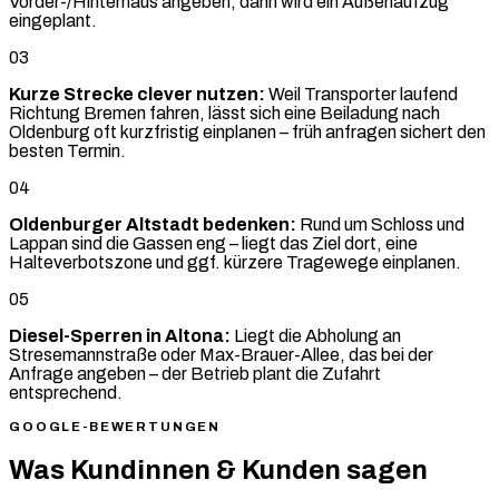
Vorder-/Hinterhaus angeben, dann wird ein Außenaufzug
eingeplant.
03
Kurze Strecke clever nutzen:
Weil Transporter laufend
Richtung Bremen fahren, lässt sich eine Beiladung nach
Oldenburg oft kurzfristig einplanen – früh anfragen sichert den
besten Termin.
04
Oldenburger Altstadt bedenken:
Rund um Schloss und
Lappan sind die Gassen eng – liegt das Ziel dort, eine
Halteverbotszone und ggf. kürzere Tragewege einplanen.
05
Diesel-Sperren in Altona:
Liegt die Abholung an
Stresemannstraße oder Max-Brauer-Allee, das bei der
Anfrage angeben – der Betrieb plant die Zufahrt
entsprechend.
GOOGLE-BEWERTUNGEN
Was Kundinnen & Kunden sagen