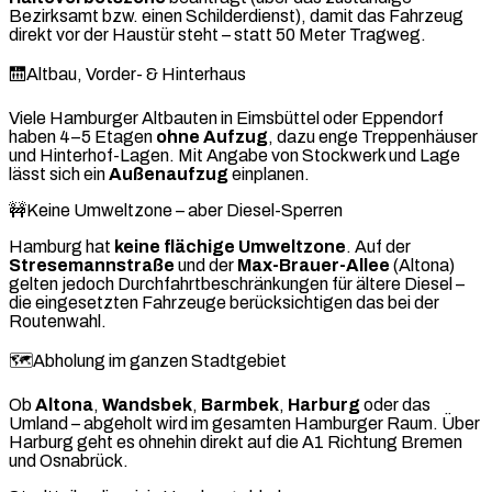
Bezirksamt bzw. einen Schilderdienst), damit das Fahrzeug
direkt vor der Haustür steht – statt 50 Meter Tragweg.
🛗
Altbau, Vorder- & Hinterhaus
Viele Hamburger Altbauten in Eimsbüttel oder Eppendorf
haben 4–5 Etagen
ohne Aufzug
, dazu enge Treppenhäuser
und Hinterhof-Lagen. Mit Angabe von Stockwerk und Lage
lässt sich ein
Außenaufzug
einplanen.
🚧
Keine Umweltzone – aber Diesel-Sperren
Hamburg hat
keine flächige Umweltzone
. Auf der
Stresemannstraße
und der
Max-Brauer-Allee
(Altona)
gelten jedoch Durchfahrtbeschränkungen für ältere Diesel –
die eingesetzten Fahrzeuge berücksichtigen das bei der
Routenwahl.
🗺️
Abholung im ganzen Stadtgebiet
Ob
Altona
,
Wandsbek
,
Barmbek
,
Harburg
oder das
Umland – abgeholt wird im gesamten Hamburger Raum. Über
Harburg geht es ohnehin direkt auf die A1 Richtung Bremen
und Osnabrück.