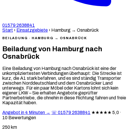
01579 2638841
Start
›
Einsatzgebiete
›
Hamburg → Osnabrück
BEILADUNG · HAMBURG → OSNABRÜCK
Beiladung von Hamburg nach
Osnabrück
Eine Beiladung von Hamburg nach Osnabrück ist eine der
unkompliziertesten Verbindungen überhaupt: Die Strecke ist
kurz, die A1 stark befahren, und es sind ständig Transporter
zwischen Norddeutschland und dem Osnabrücker Land
unterwegs. Für ein paar Möbel oder Kartons lohnt sich kein
eigener LKW – Sie erhalten Angebote geprüfter
Partnerbetriebe, die ohnehin in diese Richtung fahren und freie
Kapazität haben.
Angebot in 4 Minuten →
☏ 01579 2638841
★★★★★
5,0 ·
10 Bewertungen
250 km