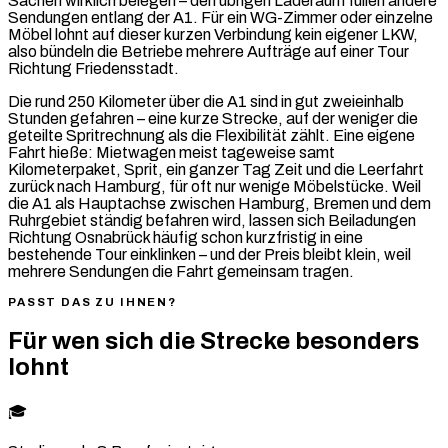
Sachen wirklich belegen – den übrigen Laderaum füllen andere
Sendungen entlang der A1. Für ein WG-Zimmer oder einzelne
Möbel lohnt auf dieser kurzen Verbindung kein eigener LKW,
also bündeln die Betriebe mehrere Aufträge auf einer Tour
Richtung Friedensstadt.
Die rund 250 Kilometer über die A1 sind in gut zweieinhalb
Stunden gefahren – eine kurze Strecke, auf der weniger die
geteilte Spritrechnung als die Flexibilität zählt. Eine eigene
Fahrt hieße: Mietwagen meist tageweise samt
Kilometerpaket, Sprit, ein ganzer Tag Zeit und die Leerfahrt
zurück nach Hamburg, für oft nur wenige Möbelstücke. Weil
die A1 als Hauptachse zwischen Hamburg, Bremen und dem
Ruhrgebiet ständig befahren wird, lassen sich Beiladungen
Richtung Osnabrück häufig schon kurzfristig in eine
bestehende Tour einklinken – und der Preis bleibt klein, weil
mehrere Sendungen die Fahrt gemeinsam tragen.
PASST DAS ZU IHNEN?
Für wen sich die Strecke besonders
lohnt
🎓