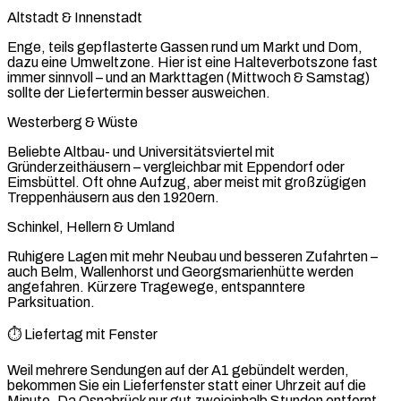
Altstadt & Innenstadt
Enge, teils gepflasterte Gassen rund um Markt und Dom,
dazu eine Umweltzone. Hier ist eine Halteverbotszone fast
immer sinnvoll – und an Markttagen (Mittwoch & Samstag)
sollte der Liefertermin besser ausweichen.
Westerberg & Wüste
Beliebte Altbau- und Universitätsviertel mit
Gründerzeithäusern – vergleichbar mit Eppendorf oder
Eimsbüttel. Oft ohne Aufzug, aber meist mit großzügigen
Treppenhäusern aus den 1920ern.
Schinkel, Hellern & Umland
Ruhigere Lagen mit mehr Neubau und besseren Zufahrten –
auch Belm, Wallenhorst und Georgsmarienhütte werden
angefahren. Kürzere Tragewege, entspanntere
Parksituation.
⏱️ Liefertag mit Fenster
Weil mehrere Sendungen auf der A1 gebündelt werden,
bekommen Sie ein Lieferfenster statt einer Uhrzeit auf die
Minute. Da Osnabrück nur gut zweieinhalb Stunden entfernt