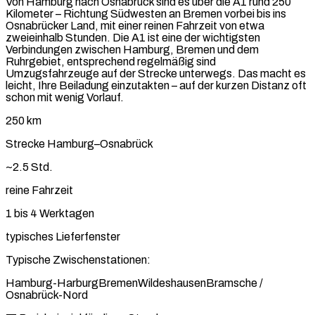
Von Hamburg nach Osnabrück sind es über die A1 rund 250
Kilometer – Richtung Südwesten an Bremen vorbei bis ins
Osnabrücker Land, mit einer reinen Fahrzeit von etwa
zweieinhalb Stunden. Die A1 ist eine der wichtigsten
Verbindungen zwischen Hamburg, Bremen und dem
Ruhrgebiet, entsprechend regelmäßig sind
Umzugsfahrzeuge auf der Strecke unterwegs. Das macht es
leicht, Ihre Beiladung einzutakten – auf der kurzen Distanz oft
schon mit wenig Vorlauf.
250 km
Strecke Hamburg–Osnabrück
~2.5 Std.
reine Fahrzeit
1 bis 4 Werktagen
typisches Lieferfenster
Typische Zwischenstationen:
Hamburg-Harburg
Bremen
Wildeshausen
Bramsche /
Osnabrück-Nord