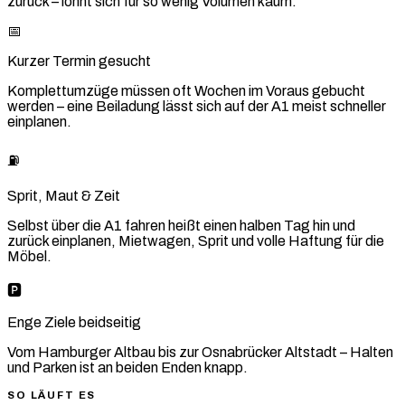
zurück – lohnt sich für so wenig Volumen kaum.
📅
Kurzer Termin gesucht
Komplettumzüge müssen oft Wochen im Voraus gebucht
werden – eine Beiladung lässt sich auf der A1 meist schneller
einplanen.
⛽
Sprit, Maut & Zeit
Selbst über die A1 fahren heißt einen halben Tag hin und
zurück einplanen, Mietwagen, Sprit und volle Haftung für die
Möbel.
🅿️
Enge Ziele beidseitig
Vom Hamburger Altbau bis zur Osnabrücker Altstadt – Halten
und Parken ist an beiden Enden knapp.
SO LÄUFT ES