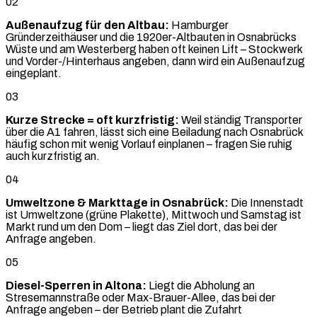
02
Außenaufzug für den Altbau:
Hamburger
Gründerzeithäuser und die 1920er-Altbauten in Osnabrücks
Wüste und am Westerberg haben oft keinen Lift – Stockwerk
und Vorder-/Hinterhaus angeben, dann wird ein Außenaufzug
eingeplant.
03
Kurze Strecke = oft kurzfristig:
Weil ständig Transporter
über die A1 fahren, lässt sich eine Beiladung nach Osnabrück
häufig schon mit wenig Vorlauf einplanen – fragen Sie ruhig
auch kurzfristig an.
04
Umweltzone & Markttage in Osnabrück:
Die Innenstadt
ist Umweltzone (grüne Plakette), Mittwoch und Samstag ist
Markt rund um den Dom – liegt das Ziel dort, das bei der
Anfrage angeben.
05
Diesel-Sperren in Altona:
Liegt die Abholung an
Stresemannstraße oder Max-Brauer-Allee, das bei der
Anfrage angeben – der Betrieb plant die Zufahrt