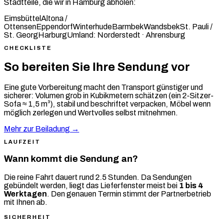
Stadtteile, die wir in Hamburg abholen:
Eimsbüttel
Altona /
Ottensen
Eppendorf
Winterhude
Barmbek
Wandsbek
St. Pauli /
St. Georg
Harburg
Umland: Norderstedt · Ahrensburg
CHECKLISTE
So bereiten Sie Ihre Sendung vor
Eine gute Vorbereitung macht den Transport günstiger und
sicherer: Volumen grob in Kubikmetern schätzen (ein 2-Sitzer-
Sofa ≈ 1,5 m³), stabil und beschriftet verpacken, Möbel wenn
möglich zerlegen und Wertvolles selbst mitnehmen.
Mehr zur Beiladung →
LAUFZEIT
Wann kommt die Sendung an?
Die reine Fahrt dauert rund 2.5 Stunden. Da Sendungen
gebündelt werden, liegt das Lieferfenster meist bei
1 bis 4
Werktagen
. Den genauen Termin stimmt der Partnerbetrieb
mit Ihnen ab.
SICHERHEIT