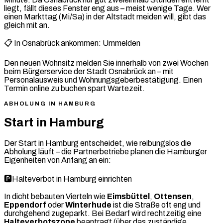
liegt, fällt dieses Fenster eng aus – meist wenige Tage. Wer
einen Markttag (Mi/Sa) in der Altstadt meiden will, gibt das
gleich mit an.
📋 In Osnabrück ankommen: Ummelden
Den neuen Wohnsitz melden Sie innerhalb von zwei Wochen
beim Bürgerservice der Stadt Osnabrück an – mit
Personalausweis und Wohnungsgeberbestätigung. Einen
Termin online zu buchen spart Wartezeit.
ABHOLUNG IN HAMBURG
Start in Hamburg
Der Start in Hamburg entscheidet, wie reibungslos die
Abholung läuft – die Partnerbetriebe planen die Hamburger
Eigenheiten von Anfang an ein:
🅿️
Halteverbot in Hamburg einrichten
In dicht bebauten Vierteln wie
Eimsbüttel
,
Ottensen
,
Eppendorf
oder
Winterhude
ist die Straße oft eng und
durchgehend zugeparkt. Bei Bedarf wird rechtzeitig eine
Halteverbotszone
beantragt (über das zuständige