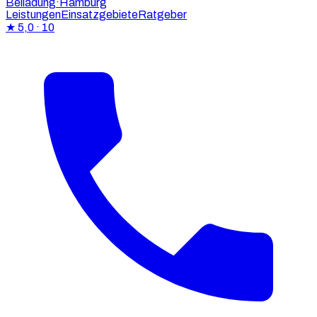
Beiladung
·Hamburg
Leistungen
Einsatzgebiete
Ratgeber
★
5,0
· 10