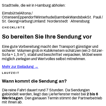
Stadtteile, die wir in Hamburg abholen:
Eimsbüttel
Altona /
Ottensen
Eppendorf
Winterhude
Barmbek
Wandsbek
St. Pauli /
St. Georg
Harburg
Umland: Norderstedt · Ahrensburg
CHECKLISTE
So bereiten Sie Ihre Sendung vor
Eine gute Vorbereitung macht den Transport günstiger und
sicherer: Volumen grob in Kubikmetern schätzen (ein 2-Sitzer-
Sofa ≈ 1,5 m³), stabil und beschriftet verpacken, Möbel wenn
möglich zerlegen und Wertvolles selbst mitnehmen.
Mehr zur Beiladung →
LAUFZEIT
Wann kommt die Sendung an?
Die reine Fahrt dauert rund 7 Stunden. Da Sendungen
gebündelt werden, liegt das Lieferfenster meist bei
2 bis 6
Werktagen
. Den genauen Termin stimmt der Partnerbetrieb
mit Ihnen ab.