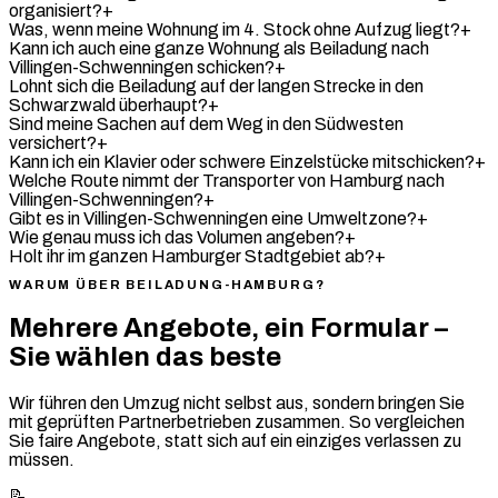
organisiert?
+
Was, wenn meine Wohnung im 4. Stock ohne Aufzug liegt?
+
Kann ich auch eine ganze Wohnung als Beiladung nach
Villingen-Schwenningen schicken?
+
Lohnt sich die Beiladung auf der langen Strecke in den
Schwarzwald überhaupt?
+
Sind meine Sachen auf dem Weg in den Südwesten
versichert?
+
Kann ich ein Klavier oder schwere Einzelstücke mitschicken?
+
Welche Route nimmt der Transporter von Hamburg nach
Villingen-Schwenningen?
+
Gibt es in Villingen-Schwenningen eine Umweltzone?
+
Wie genau muss ich das Volumen angeben?
+
Holt ihr im ganzen Hamburger Stadtgebiet ab?
+
WARUM ÜBER BEILADUNG-HAMBURG?
Mehrere Angebote, ein Formular –
Sie wählen das beste
Wir führen den Umzug nicht selbst aus, sondern bringen Sie
mit geprüften Partnerbetrieben zusammen. So vergleichen
Sie faire Angebote, statt sich auf ein einziges verlassen zu
müssen.
📝