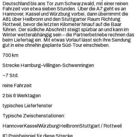
Deutschland bis ans Tor zum Schwarzwald, mit einer reinen
Fahrzeit von etwa sieben Stunden. Über die A7 geht es an
Hannover, Kassel und Würzburg vorbei, dann übernimmt die
A81 über Heilbronn und den Stuttgarter Raum Richtung
Rottweil, bevor die letzten Kilometer hinauf auf die Baar
führen. Der südliche Abschnitt steigt spürbar an und kann im
Winter wetterabhängig sein – die Partnerbetriebe rechnen das
beim Liefertag ein. Mit etwas Vorlauf lässt sich Ihre Sendung
gut in eine ohnehin geplante Süd-Tour einschieben.
700 km
Strecke Hamburg–Villingen-Schwenningen
~7 Std.
reine Fahrzeit
2 bis 6 Werktagen
typisches Lieferfenster
Typische Zwischenstationen:
Hannover
Kassel
Würzburg
Heilbronn
Stuttgart / Rottweil
💶 Preisbeispiel für diese Strecke