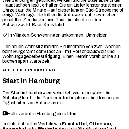
Weil Sendungen gebündelt werden und die Baar abseits der
Hauptachsen liegt, erhalten Sie ein Lieferfenster statt einer
Uhrzeit auf die Minute – auf dieser langen Süd-Strecke meist
einige Werktage. Je früher die Anfrage steht, desto eher
passt Ihre Sendung in eine Tour, die ohnehin in den
Schwarzwald-Baar-Kreis fährt.
📋 In Villingen-Schwenningen ankommen: Ummelden
Den neuen Wohnsitz melden Sie innerhalb von zwei Wochen
beim Bürgeramt der Stadt an – mit Personalausweis und
Wohnungsgeberbestätigung. Einen Termin vorab online zu
buchen spart Wartezeit.
ABHOLUNG IN HAMBURG
Start in Hamburg
Der Start in Hamburg entscheidet, wie reibungslos die
Abholung läuft – die Partnerbetriebe planen die Hamburger
Eigenheiten von Anfang an ein:
🅿️
Halteverbot in Hamburg einrichten
In dicht bebauten Vierteln wie
Eimsbüttel
,
Ottensen
,
Eppendorf
oder
Winterhude
ist die Straße oft eng und