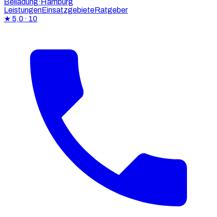
Beiladung
·Hamburg
Leistungen
Einsatzgebiete
Ratgeber
★
5,0
· 10