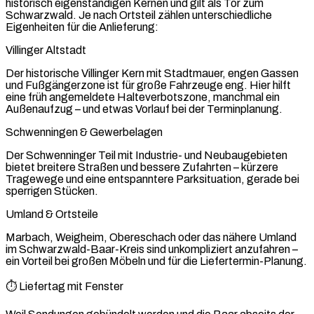
historisch eigenständigen Kernen und gilt als Tor zum
Schwarzwald. Je nach Ortsteil zählen unterschiedliche
Eigenheiten für die Anlieferung:
Villinger Altstadt
Der historische Villinger Kern mit Stadtmauer, engen Gassen
und Fußgängerzone ist für große Fahrzeuge eng. Hier hilft
eine früh angemeldete Halteverbotszone, manchmal ein
Außenaufzug – und etwas Vorlauf bei der Terminplanung.
Schwenningen & Gewerbelagen
Der Schwenninger Teil mit Industrie- und Neubaugebieten
bietet breitere Straßen und bessere Zufahrten – kürzere
Tragewege und eine entspanntere Parksituation, gerade bei
sperrigen Stücken.
Umland & Ortsteile
Marbach, Weigheim, Obereschach oder das nähere Umland
im Schwarzwald-Baar-Kreis sind unkompliziert anzufahren –
ein Vorteil bei großen Möbeln und für die Liefertermin-Planung.
⏱️ Liefertag mit Fenster