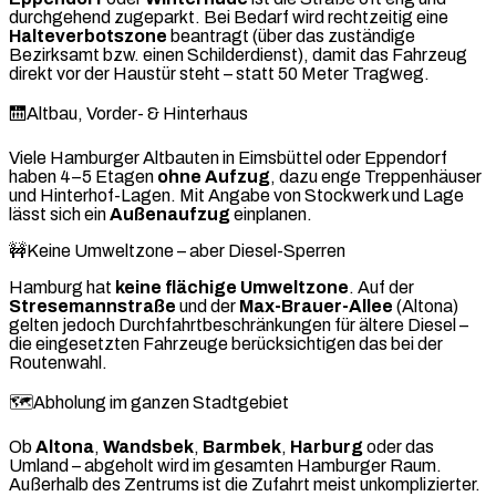
durchgehend zugeparkt. Bei Bedarf wird rechtzeitig eine
Halteverbotszone
beantragt (über das zuständige
Bezirksamt bzw. einen Schilderdienst), damit das Fahrzeug
direkt vor der Haustür steht – statt 50 Meter Tragweg.
🛗
Altbau, Vorder- & Hinterhaus
Viele Hamburger Altbauten in Eimsbüttel oder Eppendorf
haben 4–5 Etagen
ohne Aufzug
, dazu enge Treppenhäuser
und Hinterhof-Lagen. Mit Angabe von Stockwerk und Lage
lässt sich ein
Außenaufzug
einplanen.
🚧
Keine Umweltzone – aber Diesel-Sperren
Hamburg hat
keine flächige Umweltzone
. Auf der
Stresemannstraße
und der
Max-Brauer-Allee
(Altona)
gelten jedoch Durchfahrtbeschränkungen für ältere Diesel –
die eingesetzten Fahrzeuge berücksichtigen das bei der
Routenwahl.
🗺️
Abholung im ganzen Stadtgebiet
Ob
Altona
,
Wandsbek
,
Barmbek
,
Harburg
oder das
Umland – abgeholt wird im gesamten Hamburger Raum.
Außerhalb des Zentrums ist die Zufahrt meist unkomplizierter.