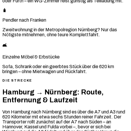
oder Fürth – ein WG-Zimmer reist günstig als Teilladung mit.
🧳
Pendler nach Franken
Zweitwohnung in der Metropolregion Nürnberg? Nur das
Nötigste mitnehmen, ohne teure Komplettfahrt.
🛋️
Einzelne Möbel & Erbstücke
Sofa, Schrank oder ein geerbtes Stück über die 620 km
bringen – ohne Mietwagen und Rückfahrt.
DIE STRECKE
Hamburg → Nürnberg: Route,
Entfernung & Laufzeit
Von Hamburg nach Nürnberg sind es über die A7 und A3 rund
620 Kilometer mit etwa sechs Stunden reiner Fahrzeit. Der
Transporter rollt zunächst auf der A7 nach Süden – an
Hannover, Kassel und Fulda vorbei –, bevor er sich bei