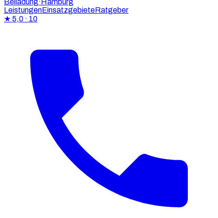
Beiladung
·Hamburg
Leistungen
Einsatzgebiete
Ratgeber
★
5,0
· 10