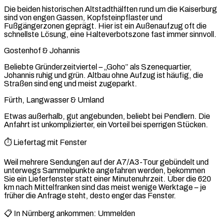
Die beiden historischen Altstadthälften rund um die Kaiserburg
sind von engen Gassen, Kopfsteinpflaster und
Fußgängerzonen geprägt. Hier ist ein Außenaufzug oft die
schnellste Lösung, eine Halteverbotszone fast immer sinnvoll.
Gostenhof & Johannis
Beliebte Gründerzeitviertel – „Goho” als Szenequartier,
Johannis ruhig und grün. Altbau ohne Aufzug ist häufig, die
Straßen sind eng und meist zugeparkt.
Fürth, Langwasser & Umland
Etwas außerhalb, gut angebunden, beliebt bei Pendlern. Die
Anfahrt ist unkomplizierter, ein Vorteil bei sperrigen Stücken.
⏱️ Liefertag mit Fenster
Weil mehrere Sendungen auf der A7/A3-Tour gebündelt und
unterwegs Sammelpunkte angefahren werden, bekommen
Sie ein Lieferfenster statt einer Minutenuhrzeit. Über die 620
km nach Mittelfranken sind das meist wenige Werktage – je
früher die Anfrage steht, desto enger das Fenster.
📋 In Nürnberg ankommen: Ummelden