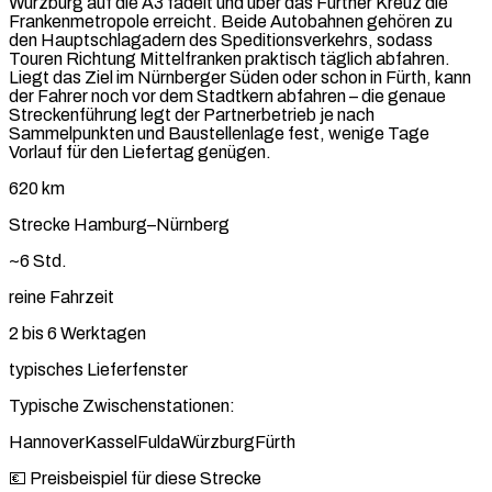
Würzburg auf die A3 fädelt und über das Fürther Kreuz die
Frankenmetropole erreicht. Beide Autobahnen gehören zu
den Hauptschlagadern des Speditionsverkehrs, sodass
Touren Richtung Mittelfranken praktisch täglich abfahren.
Liegt das Ziel im Nürnberger Süden oder schon in Fürth, kann
der Fahrer noch vor dem Stadtkern abfahren – die genaue
Streckenführung legt der Partnerbetrieb je nach
Sammelpunkten und Baustellenlage fest, wenige Tage
Vorlauf für den Liefertag genügen.
620 km
Strecke Hamburg–Nürnberg
~6 Std.
reine Fahrzeit
2 bis 6 Werktagen
typisches Lieferfenster
Typische Zwischenstationen:
Hannover
Kassel
Fulda
Würzburg
Fürth
💶 Preisbeispiel für diese Strecke