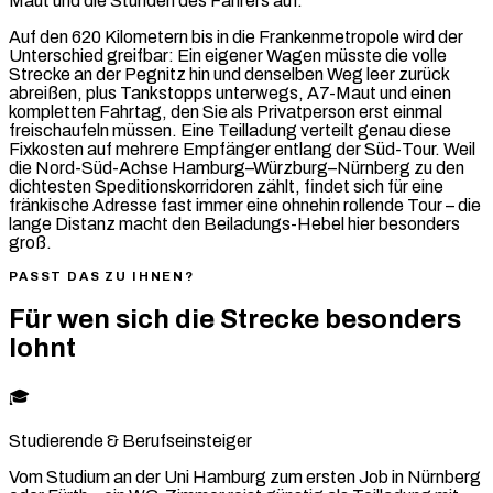
Maut und die Stunden des Fahrers auf.
Auf den 620 Kilometern bis in die Frankenmetropole wird der
Unterschied greifbar: Ein eigener Wagen müsste die volle
Strecke an der Pegnitz hin und denselben Weg leer zurück
abreißen, plus Tankstopps unterwegs, A7-Maut und einen
kompletten Fahrtag, den Sie als Privatperson erst einmal
freischaufeln müssen. Eine Teilladung verteilt genau diese
Fixkosten auf mehrere Empfänger entlang der Süd-Tour. Weil
die Nord-Süd-Achse Hamburg–Würzburg–Nürnberg zu den
dichtesten Speditionskorridoren zählt, findet sich für eine
fränkische Adresse fast immer eine ohnehin rollende Tour – die
lange Distanz macht den Beiladungs-Hebel hier besonders
groß.
PASST DAS ZU IHNEN?
Für wen sich die Strecke besonders
lohnt
🎓
Studierende & Berufseinsteiger
Vom Studium an der Uni Hamburg zum ersten Job in Nürnberg