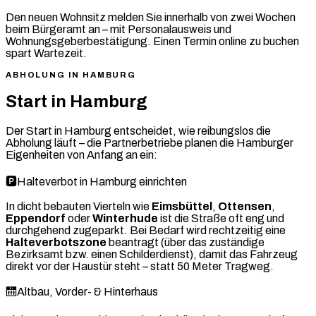
Den neuen Wohnsitz melden Sie innerhalb von zwei Wochen
beim Bürgeramt an – mit Personalausweis und
Wohnungsgeberbestätigung. Einen Termin online zu buchen
spart Wartezeit.
ABHOLUNG IN HAMBURG
Start in Hamburg
Der Start in Hamburg entscheidet, wie reibungslos die
Abholung läuft – die Partnerbetriebe planen die Hamburger
Eigenheiten von Anfang an ein:
🅿️
Halteverbot in Hamburg einrichten
In dicht bebauten Vierteln wie
Eimsbüttel
,
Ottensen
,
Eppendorf
oder
Winterhude
ist die Straße oft eng und
durchgehend zugeparkt. Bei Bedarf wird rechtzeitig eine
Halteverbotszone
beantragt (über das zuständige
Bezirksamt bzw. einen Schilderdienst), damit das Fahrzeug
direkt vor der Haustür steht – statt 50 Meter Tragweg.
🛗
Altbau, Vorder- & Hinterhaus