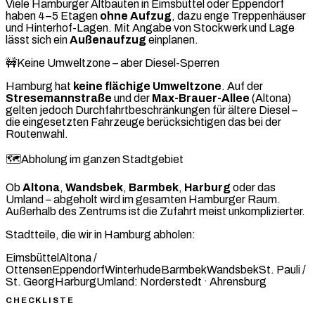
Viele Hamburger Altbauten in Eimsbüttel oder Eppendorf
haben 4–5 Etagen
ohne Aufzug
, dazu enge Treppenhäuser
und Hinterhof-Lagen. Mit Angabe von Stockwerk und Lage
lässt sich ein
Außenaufzug
einplanen.
🚧
Keine Umweltzone – aber Diesel-Sperren
Hamburg hat
keine flächige Umweltzone
. Auf der
Stresemannstraße
und der
Max-Brauer-Allee
(Altona)
gelten jedoch Durchfahrtbeschränkungen für ältere Diesel –
die eingesetzten Fahrzeuge berücksichtigen das bei der
Routenwahl.
🗺️
Abholung im ganzen Stadtgebiet
Ob
Altona
,
Wandsbek
,
Barmbek
,
Harburg
oder das
Umland – abgeholt wird im gesamten Hamburger Raum.
Außerhalb des Zentrums ist die Zufahrt meist unkomplizierter.
Stadtteile, die wir in Hamburg abholen:
Eimsbüttel
Altona /
Ottensen
Eppendorf
Winterhude
Barmbek
Wandsbek
St. Pauli /
St. Georg
Harburg
Umland: Norderstedt · Ahrensburg
CHECKLISTE