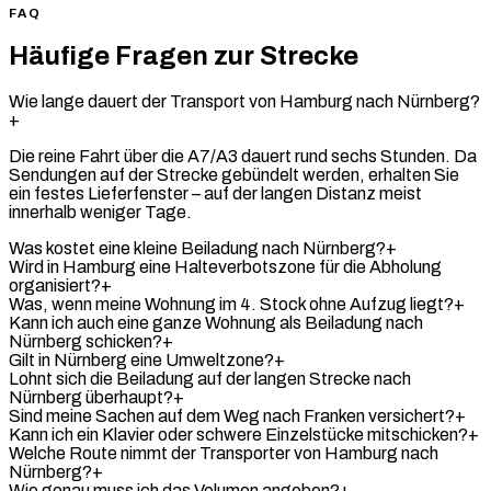
FAQ
Häufige Fragen zur Strecke
Wie lange dauert der Transport von Hamburg nach Nürnberg?
+
Die reine Fahrt über die A7/A3 dauert rund sechs Stunden. Da
Sendungen auf der Strecke gebündelt werden, erhalten Sie
ein festes Lieferfenster – auf der langen Distanz meist
innerhalb weniger Tage.
Was kostet eine kleine Beiladung nach Nürnberg?
+
Wird in Hamburg eine Halteverbotszone für die Abholung
organisiert?
+
Was, wenn meine Wohnung im 4. Stock ohne Aufzug liegt?
+
Kann ich auch eine ganze Wohnung als Beiladung nach
Nürnberg schicken?
+
Gilt in Nürnberg eine Umweltzone?
+
Lohnt sich die Beiladung auf der langen Strecke nach
Nürnberg überhaupt?
+
Sind meine Sachen auf dem Weg nach Franken versichert?
+
Kann ich ein Klavier oder schwere Einzelstücke mitschicken?
+
Welche Route nimmt der Transporter von Hamburg nach
Nürnberg?
+
Wie genau muss ich das Volumen angeben?
+