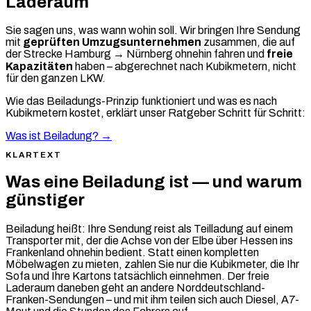
Laderaum
Sie sagen uns, was wann wohin soll. Wir bringen Ihre Sendung
mit
geprüften Umzugsunternehmen
zusammen, die auf
der Strecke Hamburg → Nürnberg ohnehin fahren und
freie
Kapazitäten
haben – abgerechnet nach Kubikmetern, nicht
für den ganzen LKW.
Wie das Beiladungs-Prinzip funktioniert und was es nach
Kubikmetern kostet, erklärt unser Ratgeber Schritt für Schritt:
Was ist Beiladung? →
KLARTEXT
Was eine Beiladung ist — und warum
günstiger
Beiladung heißt: Ihre Sendung reist als Teilladung auf einem
Transporter mit, der die Achse von der Elbe über Hessen ins
Frankenland ohnehin bedient. Statt einen kompletten
Möbelwagen zu mieten, zahlen Sie nur die Kubikmeter, die Ihr
Sofa und Ihre Kartons tatsächlich einnehmen. Der freie
Laderaum daneben geht an andere Norddeutschland-
Franken-Sendungen – und mit ihm teilen sich auch Diesel, A7-