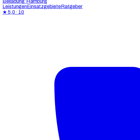
Beiladung
·Hamburg
Leistungen
Einsatzgebiete
Ratgeber
★
5,0
· 10