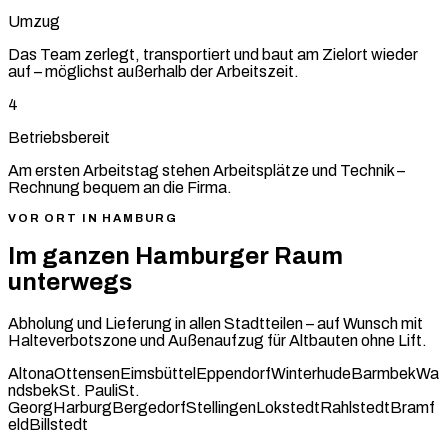
Umzug
Das Team zerlegt, transportiert und baut am Zielort wieder
auf – möglichst außerhalb der Arbeitszeit.
4
Betriebsbereit
Am ersten Arbeitstag stehen Arbeitsplätze und Technik –
Rechnung bequem an die Firma.
VOR ORT IN HAMBURG
Im ganzen Hamburger Raum
unterwegs
Abholung und Lieferung in allen Stadtteilen – auf Wunsch mit
Halteverbotszone und Außenaufzug für Altbauten ohne Lift.
Altona
Ottensen
Eimsbüttel
Eppendorf
Winterhude
Barmbek
Wa
ndsbek
St. Pauli
St.
Georg
Harburg
Bergedorf
Stellingen
Lokstedt
Rahlstedt
Bramf
eld
Billstedt