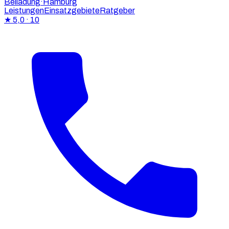
Beiladung
·Hamburg
Leistungen
Einsatzgebiete
Ratgeber
★
5,0
· 10