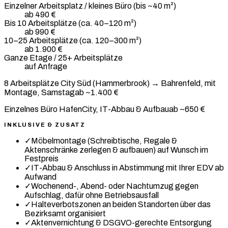
Einzelner Arbeitsplatz / kleines Büro (bis ~40 m²)
ab 490 €
Bis 10 Arbeitsplätze (ca. 40–120 m²)
ab 990 €
10–25 Arbeitsplätze (ca. 120–300 m²)
ab 1.900 €
Ganze Etage / 25+ Arbeitsplätze
auf Anfrage
8 Arbeitsplätze City Süd (Hammerbrook) → Bahrenfeld, mit
Montage, Samstag
ab ~1.400 €
Einzelnes Büro HafenCity, IT-Abbau & Aufbau
ab ~650 €
INKLUSIVE & ZUSATZ
✓
Möbelmontage (Schreibtische, Regale &
Aktenschränke zerlegen & aufbauen) auf Wunsch im
Festpreis
✓
IT-Abbau & Anschluss in Abstimmung mit Ihrer EDV ab
Aufwand
✓
Wochenend-, Abend- oder Nachtumzug gegen
Aufschlag, dafür ohne Betriebsausfall
✓
Halteverbotszonen an beiden Standorten über das
Bezirksamt organisiert
✓
Aktenvernichtung & DSGVO-gerechte Entsorgung