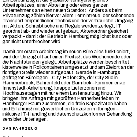
Arbeitsplatzes, einer Abteilung oder eines ganzen
Unternehmens an einen neuen Standort. Anders als beim
Privatumzug zählen hier vor allem Termintreue, der schonende
Transport empfindlicher Technik und der vertrauliche Umgang
mit Akten. Schreibtische und Regale werden zerlegt, IT
geordnet ab- und wieder aufgebaut, Aktenordner gesichert
verpackt – damit der Betrieb in Hamburg möglichst kurz oder
gar nicht unterbrochen wird.
Damit am ersten Arbeitstag im neuen Büro alles funktioniert,
wird der Umzug oft auf einen Freitag, das Wochenende oder
die Nachtstunden gelegt. Arbeitsplätze werden beschriftet,
kistenweise in Rollcontainern umgesetzt und am Zielort an der
richtigen Stelle wieder aufgebaut. Gerade in Hamburgs
gefragten Bürolagen – City, HafenCity, der City Süd in
Hammerbrook, Bahrenfeld oder Barmbek – kommen enge
Innenstadt-Anlieferung, knappe Lieferzonen und
Hochhausetagen mit nur einem Lastenaufzug hinzu. Wir
bringen Ihre Anfrage mit geprüften Partnerbetrieben im
Hamburger Raum zusammen, die freie Kapazitäten haben
und Erfahrung mit gewerblichen Umzügen mitbringen –
inklusive IT-Handling und datenschutzkonformer Behandlung
sensibler Unterlagen.
DAS FAHRZEUG