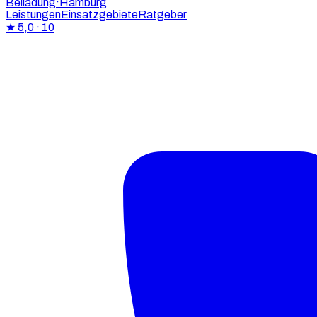
Beiladung
·Hamburg
Leistungen
Einsatzgebiete
Ratgeber
★
5,0
· 10